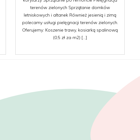
korytarzy Sprzątanie po remoncie Pielęgnacja
terenów zielonych Sprzątanie domków
letniskowych i altanek Również jesienią i zimą
polecamy usługi pielęgnacji terenów zielonych.
Oferujemy: Koszenie trawy, kosiarką spalinową
(0,5 zł za m2) […]