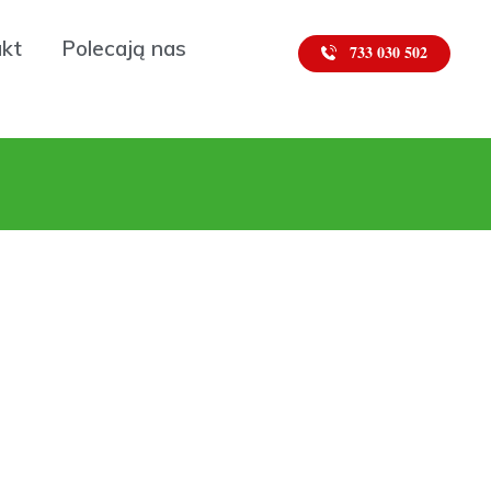
kt
Polecają nas
733 030 502