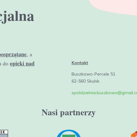
cjalna
posprzątane
, a
opieki nad
u do
Kontakt
Buszkowo-Percele 51
62-560 Skulsk
spoldzielnia.buszkowo@gmail.
Nasi partnerzy